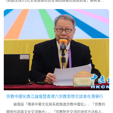
(前副主席)代社主席應邀往訪青海回族撒拉族救助會，聯袂會計
師楊禮護哈智、教育慈善基金會經理黃兆堅哈智及其夫人，對博
愛社與青撒會合作之大學生免息小額助學貸款...
宗教中國化香江論壇暨香港六宗教思想交談會在港舉行
論壇設「傳承中華文化與系統推進宗教中國化」、「宗教的
開放包容與文化交流融合」、「宗教對外交流的途徑方法和人才