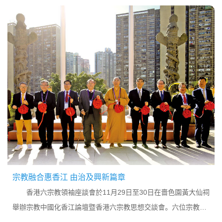
宗教融合惠香江 由治及興新篇章
香港六宗教領袖座談會於11月29日至30日在嗇色園黃大仙祠
舉辦宗教中國化香江論壇暨香港六宗教思想交談會。六位宗教領