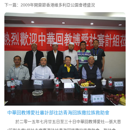
下一篇：
2009年開齋節香港維多利亞公園會禮盛況
中華回教博愛社審計部往訪青海回族撒拉族救助會
於二零一五年七月廿五日至三十日中華回教博愛社—張大恩