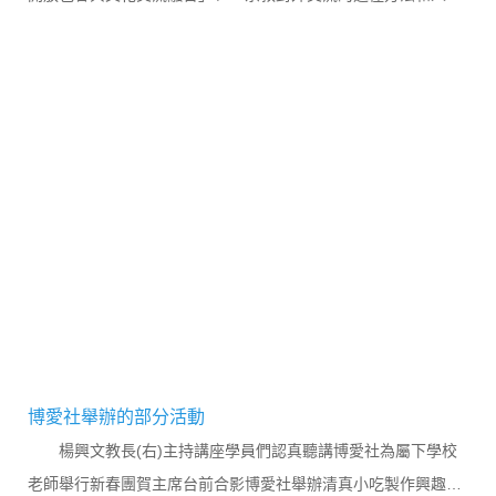
培養」三個分議題，來自海內外高校及研究機構的逾30位專家學
者與宗教界代表交流研討推進宗教中國化的理論創新、實踐經驗
及在港落地等。...
博愛社舉辦的部分活動
楊興文教長(右)主持講座學員們認真聽講博愛社為屬下學校
老師舉行新春團賀主席台前合影博愛社舉辦清真小吃製作興趣班