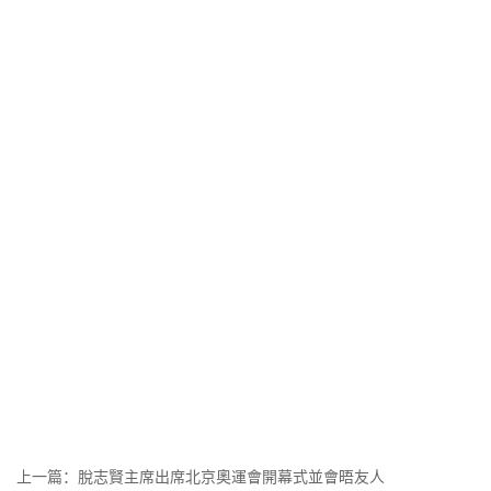
上一篇：
脫志賢主席出席北京奧運會開幕式並會晤友人