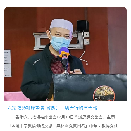
武術班學員薩哈吉的武姿楊興文教長到獄中宣教的成果圖為獄中
入教者卓忠廉先生透過明報宣傳伊斯蘭教...
六宗教領袖座談會 教長：一切善行均有善報
香港六宗教領袖座談會12月10日舉辦思想交談會，主題：
「困境中宗教信仰的反思：無私關愛貧困者」中華回教博愛社楊