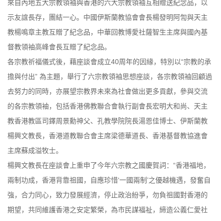
來自內地五大宗教領袖與香港的六大宗教領袖互相贈送紀念品，以
示友誼長存，團結一心。中國伊斯蘭教協會會長楊發明阿訇與天主
教楊鳴章主教互贈了紀念品，中華回教博愛社薩智生主席與國內基
督教領袖高峰會長互贈了紀念品。
各宗教祈福儀式後，藉座談會成立40周年的因緣，特別以“宗教的承
擔與付出” 為主題，舉行了六宗教領袖思想座談，各宗教領袖回顧過
去努力的同時，亦展望宗教界未來為社會做出更多貢獻，參與交流
的各宗教領袖，包括香港佛教聯合會執行副會長宏明大和尚、天主
教香港教區司鐸周景勳神父、孔教學院院長湯恩佳博士、伊斯蘭教
楊興文教長，香港道教聯合會主席梁德華道長、香港基督教協進會
主席蘇成溢牧士。
楊興文教長在座談會上重申了今年六宗教之國慶賀詞：“香港福地，
兩制功成，香港背靠祖國，自應珍惜‘一國兩制’之優越機遇，發奮自
強，合力同心，致力發展經濟，停止政治紛爭，勿負祖國對香港的
期望，共同維護香港之安定繁榮，為市民謀福祉，締造公義仁愛社