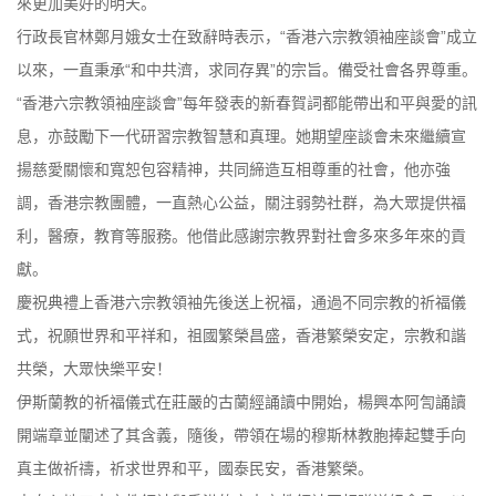
來更加美好的明天。
行政長官林鄭月娥女士在致辭時表示，“香港六宗教領袖座談會”成立
以來，一直秉承“和中共濟，求同存異”的宗旨。備受社會各界尊重。
“香港六宗教領袖座談會”每年發表的新春賀詞都能帶出和平與愛的訊
息，亦鼓勵下一代研習宗教智慧和真理。她期望座談會未來繼續宣
揚慈愛關懷和寬恕包容精神，共同締造互相尊重的社會，他亦強
調，香港宗教團體，一直熱心公益，關注弱勢社群，為大眾提供福
利，醫療，教育等服務。他借此感謝宗教界對社會多來多年來的貢
獻。
慶祝典禮上香港六宗教領袖先後送上祝福，通過不同宗教的祈福儀
式，祝願世界和平祥和，祖國繁榮昌盛，香港繁榮安定，宗教和諧
共榮，大眾快樂平安！
伊斯蘭教的祈福儀式在莊嚴的古蘭經誦讀中開始，楊興本阿訇誦讀
開端章並闡述了其含義，隨後，帶領在場的穆斯林教胞捧起雙手向
真主做祈禱，祈求世界和平，國泰民安，香港繁榮。