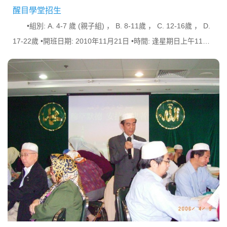
醒目學堂招生
•組別: A. 4-7 歲 (親子組) ， B. 8-11歲 ， C. 12-16歲 ， D.
17-22歲 •開班日期: 2010年11月21日 •時間: 逢星期日上午11時
至下午1時 •地點: 香港灣仔陳東里七號，中華回教博...