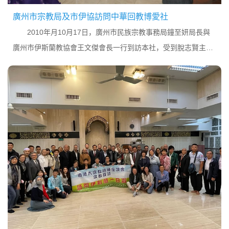
廣州市宗教局及市伊協訪問中華回教博愛社
2010年月10月17日，廣州市民族宗教事務局鐘至妍局長與
廣州市伊斯蘭教協會王文傑會長一行到訪本社，受到脫志賢主
席、薩智生副主席、楊議護秘書長、本社執委及眾教親的熱情接
待。賓主互致問候，阿訇與眾教親一起禮拜後，大家進...