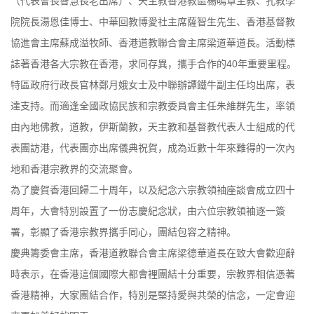
（代表會長智慧長老出席）、天主教香港教區楊鳴章主教、孔教學
院院長湯恩佳博士、中華回教博愛社主席薩智生先生、香港基督教
協進會主席蘇成溢牧師、香港道教聯合會主席梁道華道長。活動標
誌著香港各大宗教在香港，求同存異，攜手合作的40年重要里程。
特區政府行政長官林鄭月娥女士及中聯辦譚鐵牛副主任均出席，表
達支持。而適逢全國政協民族和宗教委員會主任朱維群先生，率領
由內地佛教，道教，伊斯蘭教，天主教和基督教代表人士組成的代
表團訪港，代表團亦出席儀典祝賀，成為近數十年來難得的一次內
地和香港宗教界的交流聚會。
為了慶賀香港回歸二十周年，以及紀念六宗教領袖座談會成立四十
周年，大會特別設置了一份志慶紀念狀，由六位宗教領袖逐一簽
署，彰顯了香港宗教界攜手同心，團結包容之精神。
慶典籌委會主席，香港道教聯合會主席梁德華道長在致大會歡迎辭
時表示，在香港這個國際大都會裡團結十分重要，宗教界相信憑著
香港精神，大家團結合作，特別是堅持愛與共榮的信念，一定會迎