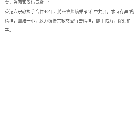
會，為國家做出貢獻。”
香港六宗教攜手合作40年，將來會繼續秉承“和中共濟，求同存異”的
精神，團結一心，致力發揚宗教慈愛行善精神，攜手協力，促進和
平。