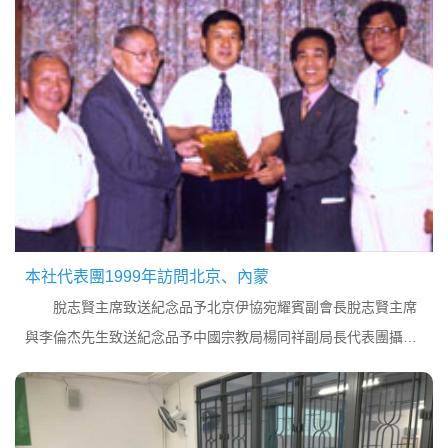
本社代表團1999年訪問北京、內蒙
脫志賢主席致送紀念品予北京伊協宛耀賓副會長脫志賢主席
與李倫杰先生致送紀念品予中國宗教局楊同祥副局長代表團攝於
人民大會堂脫志賢主席致送紀念品予內蒙古自治區政協譚博文副
主席本社主席脫志賢與中央統戰部副部...