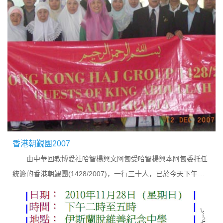
香港朝覲團2007
由中華回教博愛社哈智楊興文阿訇受哈智楊興本阿訇委托任
統籌的香港朝覲團(1428/2007)，一行三十人，已於今天下午離
港啓程往麥加。該團由沙特阿拉伯政府邀請，作為國王艾布都拉
的客人。...