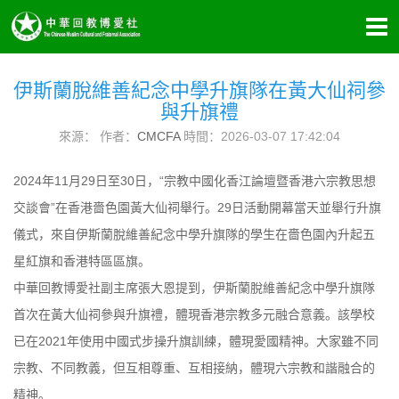
伊斯蘭脫維善紀念中學升旗隊在黃大仙祠參
與升旗禮
來源： 作者：
CMCFA
時間：2026-03-07 17:42:04
2024年11月29日至30日，“宗教中國化香江論壇暨香港六宗教思想
交談會”在香港嗇色園黃大仙祠舉行。29日活動開幕當天並舉行升旗
儀式，來自伊斯蘭脫維善紀念中學升旗隊的學生在嗇色園內升起五
星紅旗和香港特區區旗。
中華回教博愛社副主席張大恩提到，伊斯蘭脫維善紀念中學升旗隊
首次在黃大仙祠參與升旗禮，體現香港宗教多元融合意義。該學校
已在2021年使用中國式步操升旗訓練，體現愛國精神。大家雖不同
宗教、不同教義，但互相尊重、互相接納，體現六宗教和諧融合的
精神。