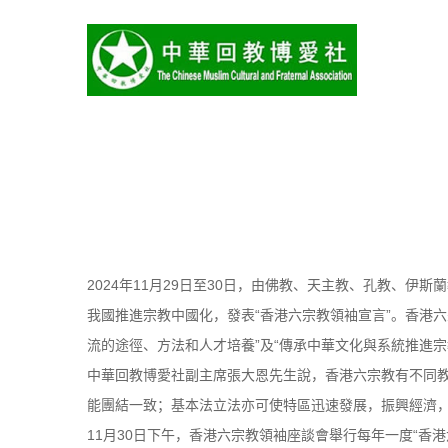
2024年11月29日至30日，由佛教、天主教、孔教、
我國推進宗教中國化，發表“香港六宗教領袖宣言”。香港
流的途徑、方法和人才培養”及“傳承中華文化與系統推進
中華回教博愛社副主席張大恩先生說，香港六宗教有不同教
能團結一致；基本法立法亦可使特區迅速發展，振興經濟
11月30日下午，香港六宗教領袖座談會舉行每年一度“