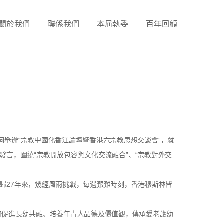
關於我們
聯係我們
本屆執委
百年回顧
仙祠舉辦“宗教中國化香江論壇暨香港六宗教思想交談會”，就
言，圍繞“宗教開放包容與文化交流融合”、“宗教對外交
歸27年來，幾經風雨挑戰，每遇艱難時刻，香港穆斯林皆
如何促進長幼共融、培養年青人品德及價值觀，傳承愛老護幼