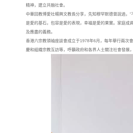
精神，建立共融社會。
中華回教博愛社楊興文教長分享，先知穆罕默德曾說過，“
是愛的基石，包容是愛的表現，幸福是愛的果實。家庭成
及應盡的義務。
香港六宗教領袖座談會成立于1978年6月，每年舉行兩
慶和組織宗教互訪等，呼籲政府和各界人士關注社會發展