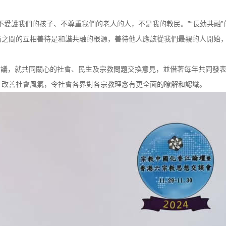
不愛護我們的孩子、不尊重我們的老人的人，不是我的教民。”“長幼共融
員之間的互相善待是和諧共融的根源，善待他人應該從我們最親的人開始
次會議，就共同關心的社會、民生及宗教問題交換意見，並借著每年共同發
，改善社會風氣，令社會各界對各宗教理念有更全面的瞭解和認識。