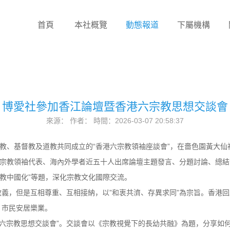
首頁
本社概覽
動態報道
下屬機構
博愛社參加香江論壇暨香港六宗教思想交談會
來源： 作者： 時間：2026-03-07 20:58:37
伊斯蘭教、基督教及道教共同成立的“香港六宗教領袖座談會”，在嗇色園黃大
六宗教領袖代表、海內外學者近五十人出席論壇主題發言、分題討論、總結發
宗教中國化”等題，深化宗教文化國際交流。
義，但是互相尊重、互相接納，以”和衷共濟、存異求同”為宗旨。香港回
，市民安居樂業。
香港六宗教思想交談會”。交談會以《宗教視覺下的長幼共融》為題，分享