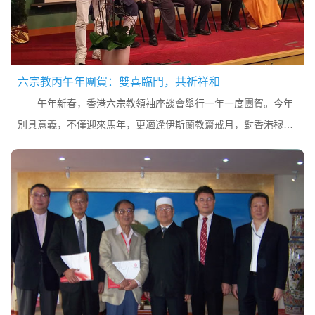
六宗教丙午年團賀：雙喜臨門，共祈祥和
午年新春，香港六宗教領袖座談會舉行一年一度團賀。今年
別具意義，不僅迎來馬年，更適逢伊斯蘭教齋戒月，對香港穆斯
林而言可謂雙喜臨門。...