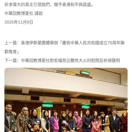
祈求偉大的真主引領我們，賜予香港和平與昌盛。
中華回教博愛社 謹啟
2025年11月9日
上一篇：
香港伊斯蘭團體舉辦「慶祝中華人民共和國成立76周年聯
歡晚會」
下一篇：
中華回教博愛社對宏福苑災難性大火的慰問及祈禱聲明