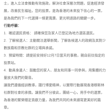
士，進入立法會推動有效施政，解決社會深層次問題，促進經濟發
展，改善民生福祉。您的投票，是為香港的未來投下信心的一票，
是為我們的下一代選擇一條更寬廣、更光明道路的關鍵一步。
行動呼籲：
1. 確認選民資格： 請確保您及家人已登記為地方選區選民。
2. 了解候選人：主動關注選舉新聞，了解各候選人的政綱及其對少
數族裔和宗教社群的立場與承諾。
3. 預留時間：請提前安排好12月7日當天的事務，親自前往指定的
投票站。
4. 動員身邊人：鼓勵您的家人、朋友和同事一同參與，用集體的力
量放大我們的聲音。
讓我們遵循經訓教導，踐行博愛精神，以實際行動展現香港穆斯林
社群對社會的承擔。讓我們不分彼此，團結一心，用手中的選票，
為香港的繁榮穩定貢獻力量，為我們共同的未來譜寫更美好的篇
章。