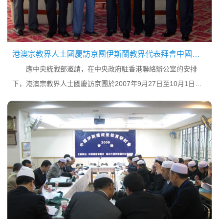
港澳宗教界人士國慶訪京團伊斯蘭教界代表拜會中國伊協
應中央統戰部邀請，在中央政府駐香港聯絡辦公室的安排
下，港澳宗教界人士國慶訪京團於2007年9月27日至10月1日訪
問北京。中國少數民族福利基金會長、寧夏伊協常委黑良慈參加
了國慶招待會等觀禮活動。國慶訪京團伊斯蘭教界...