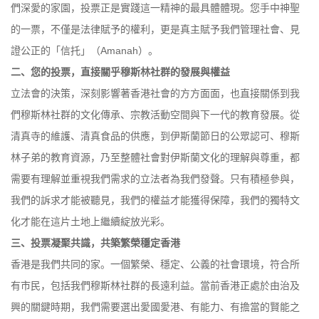
們深愛的家園，投票正是實踐這一精神的最具體體現。您手中神聖
的一票，不僅是法律賦予的權利，更是真主賦予我們管理社會、見
證公正的「信托」（Amanah）。
二、您的投票，直接關乎穆斯林社群的發展與權益
立法會的決策，深刻影響著香港社會的方方面面，也直接關係到我
們穆斯林社群的文化傳承、宗教活動空間與下一代的教育發展。從
清真寺的維護、清真食品的供應，到伊斯蘭節日的公眾認可、穆斯
林子弟的教育資源，乃至整體社會對伊斯蘭文化的理解與尊重，都
需要有理解並重視我們需求的立法者為我們發聲。只有積極參與，
我們的訴求才能被聽見，我們的權益才能獲得保障，我們的獨特文
化才能在這片土地上繼續綻放光彩。
三、投票凝聚共識，共築繁榮穩定香港
香港是我們共同的家。一個繁榮、穩定、公義的社會環境，符合所
有市民，包括我們穆斯林社群的長遠利益。當前香港正處於由治及
興的關鍵時期，我們需要選出愛國愛港、有能力、有擔當的賢能之