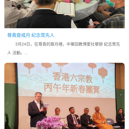
尊貴齋戒月 紀念眾先人
3月24日，在尊貴的齋月裡，中華回教博愛社舉辦 紀念眾先
人 活動。...