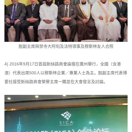
脫副主席與禁寺大阿旬及法特領事及穆斯林友人合照
4) 2016年9月17日首屆新絲路商會論壇在廣州舉行，全國（含港
澳）代表出席500人以穆斯林企業／專業人士為主。脫副主席代表博
愛社接受新絲路商會榮譽主席一職並在大會發言及討論。