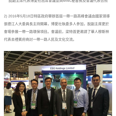
脫副主席代表博愛社出席會議並與MWL秘書長及會議代表合照
2) 2016年5月18日特區政府舉辦首屆一帶一路高峰會議由國家領導
張德江人大委員長主持開幕，博愛社執委多人參加，脫副主席更於
會場參展一帶一路環保項目。會議前，梁特首更邀請了華人穆斯林
代表去禮賓府商討一帶一路人民及文化交流。