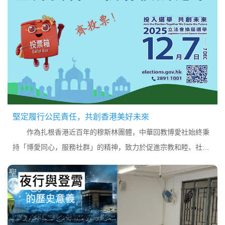
堅定履行公民責任，共創香港美好未來
作為扎根香港近百年的穆斯林團體，中華回教博愛社始終秉
持「博愛同心，服務社群」的精神，致力於促進宗教和睦、社會
和諧與市民福祉。在此，我們懷著崇高的社會責任感，向全體會
員及廣大市民發出誠摯呼籲： 請於2025年12月7日（星期日）積
極行使您的公民權利，踴躍參與香港立法會選舉投票。...