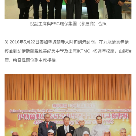
脫副主席與ESG環保集團（參展商）合照
3) 2016年5月22日麥加聖城禁寺大阿旬到港訪問，在九龍清真寺講
經並到訪伊斯蘭脫維善紀念中學及出席IKTMC 45週年校慶，由脫瑞
康、哈奇偉兩位副主席接待。