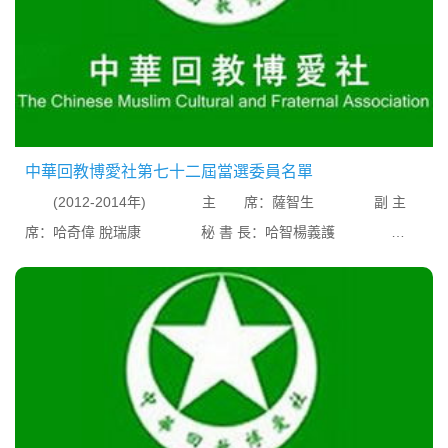
中華回教博愛社第七十二屆當選委員名單
(2012-2014年) 主 席：薩智生 副 主
席：哈奇偉 脫瑞康 秘 書 長：哈智楊義護
財 政：劉道宏先生 審 核：張大恩先
生 宗 教：薩成顯哈智 學 務：脫新
範女...