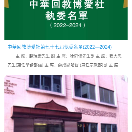
中華回教博愛社第七十七屆執委名單(2022—2024)
主 席：脫瑞康先生 副 主 席：哈奇偉先生副 主 席：張大恩
先生(兼任學務部)副 主 席：薩成顯哈智 (兼任宗教部)副 主 席：
徐潤祥博士(兼任福利部)義務秘書：楊義護哈智義...